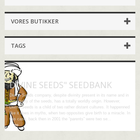
VORES BUTIKKER
TAGS
Divine Seeds Auto
DIVINE SEEDS" SEEDBANK
Divine Seeds company, despite divinity present in its name and in
the quality of the seeds, has a totally worldly origin. However,
Divine Seeds is a child of two rather distant cultures. It happenned
like it does in myths, when two opposites give birth to a miracle. In
this case, back then in 2001 the “parents” were two se...
Mere