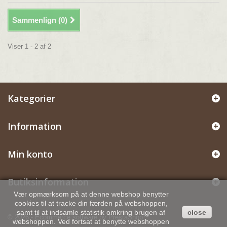
Sammenlign (
0
)
Viser 1 - 2 af 2
Kategorier
Information
Min konto
Butiksinformation
Vær opmærksom på at denne webshop benytter
cookies til at tracke din færden på webshoppen,
samt til at indsamle statistik omkring brugen af
close
© 2026 - Ecommerce software by PrestaShop™
webshoppen. Ved fortsat at benytte webshoppen